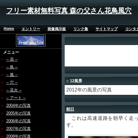
フリー素材無料写真 森の父さん花鳥風穴
Home
エントリー
画像掲示板
リンク集
サイトマップ
コンタ
メニュー
-- 花 --
-- 鳥 --
-- 風 --
:: 12風景
-- 穴 --
2012年の風景の写真
-- 花火 --
-- アート --
2004年の写真
朝日
2005年の写真
これは高速道路を朝早く走っ
2006年の写真
す。
2007年の写真
2008年の写真