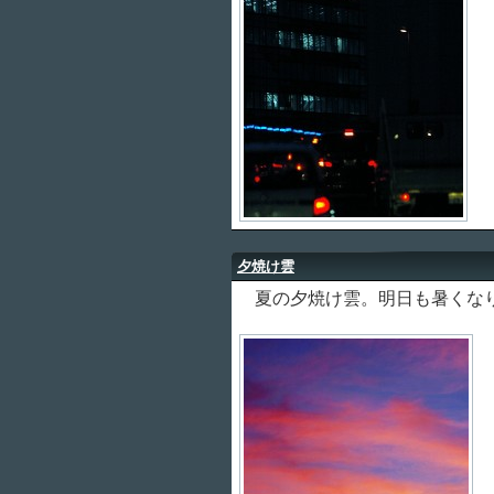
夕焼け雲
夏の夕焼け雲。明日も暑くな