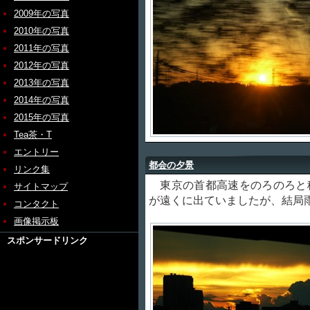
2009年の写真
2010年の写真
2011年の写真
2012年の写真
2013年の写真
2014年の写真
2015年の写真
Tea茶・T
エントリー
都会の夕景
リンク集
東京の首都高速をのろのろと
サイトマップ
が遠くに出ていましたが、結局
コンタクト
画像掲示板
スポンサードリンク