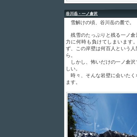
谷川岳・一ノ倉沢
雪解けの頃、谷川岳の麓で。
残雪のたっぷりと残る一ノ倉
力に何時も負けてしまいます
ず、この岸壁は何百人という人
ら。
しかし、怖いだけの一ノ倉沢
しい。
時々、そんな岩壁に会いたく
ます。