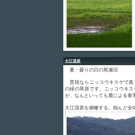
大江湿原
夏・曇りの日の尾瀬沼
普段ならニッコウキスゲで真
の緑の草原です。ニッコウキス
が、なんといっても鹿による食
大江湿原を俯瞰する。殆んど全