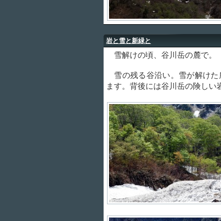
岩と雪と新緑と
雪解けの頃、谷川岳の麓で。
雪の残る谷沿い。雪が解けた
ます。背後には谷川岳の険しい