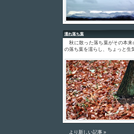
濡れ落ち葉
秋に散った落ち葉がその本来
の落ち葉を濡らし、ちょっと生
より新しい記事 »