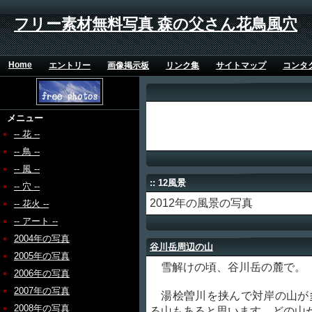
フリー素材無料写真 森の父さん花鳥風穴
Home
エントリー
画像掲示板
リンク集
サイトマップ
コンタ
メニュー
-- 花 --
-- 鳥 --
-- 風 --
:: 12風景
-- 穴 --
2012年の風景の写真
-- 花火 --
-- アート --
2004年の写真
谷川岳周辺の山
2005年の写真
雪解けの頃、谷川岳の麓で。
2006年の写真
2007年の写真
湯桧曽川を挟んで対岸の山が
2008年の写真
る山もあると思います。どの山