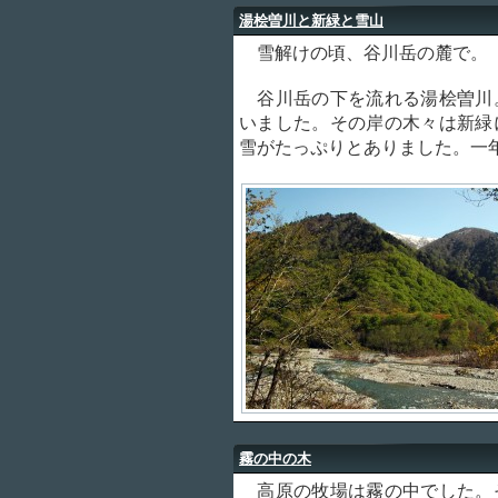
湯桧曽川と新緑と雪山
雪解けの頃、谷川岳の麓で。
谷川岳の下を流れる湯桧曽川
いました。その岸の木々は新緑
雪がたっぷりとありました。一
霧の中の木
高原の牧場は霧の中でした。