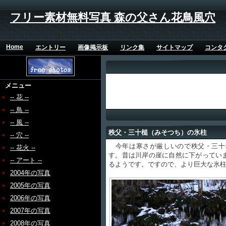
フリー素材無料写真 森の父さん花鳥風穴
Home
エントリー
画像掲示板
リンク集
サイトマップ
コンタ
メニュー
-- 花 --
-- 鳥 --
-- 風 --
秩父・三十槌（みそつち）の氷柱
-- 穴 --
今年は寒さが厳しいので秩父・三十
-- 花火 --
す。昔は川岸の崖に自然に下がってい
-- アート --
るようです。ですので、より巨大な氷
2004年の写真
2005年の写真
2006年の写真
2007年の写真
2008年の写真