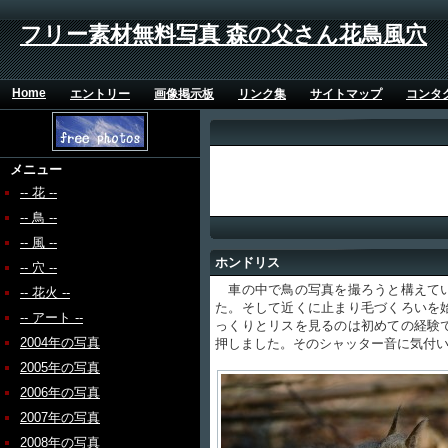
フリー素材無料写真 森の父さん花鳥風穴
Home
エントリー
画像掲示板
リンク集
サイトマップ
コンタ
メニュー
-- 花 --
-- 鳥 --
-- 風 --
ホンドリス
-- 穴 --
車の中で鳥の写真を撮ろうと構えてい
-- 花火 --
た。そして近くに止まり毛づくろいを
-- アート --
っくりとリスを見るのは初めての経験
2004年の写真
押しました。そのシャッター音に気付
2005年の写真
2006年の写真
2007年の写真
2008年の写真