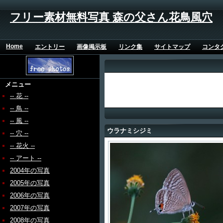
フリー素材無料写真 森の父さん花鳥風穴
Home
エントリー
画像掲示板
リンク集
サイトマップ
コンタ
メニュー
-- 花 --
-- 鳥 --
-- 風 --
ウラナミシジミ
-- 穴 --
-- 花火 --
-- アート --
2004年の写真
2005年の写真
2006年の写真
2007年の写真
2008年の写真