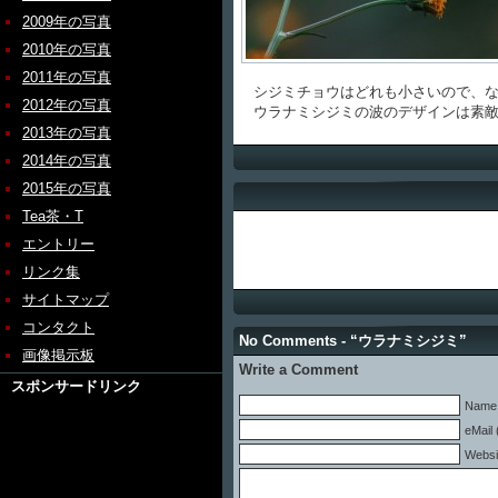
2009年の写真
2010年の写真
2011年の写真
シジミチョウはどれも小さいので、な
2012年の写真
ウラナミシジミの波のデザインは素敵
2013年の写真
2014年の写真
2015年の写真
Tea茶・T
エントリー
リンク集
サイトマップ
コンタクト
No Comments - “ウラナミシジミ”
画像掲示板
Write a Comment
スポンサードリンク
Name 
eMail 
Websi