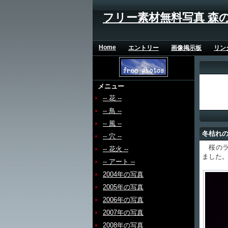
フリー素材無料写真 森
Home
エントリー
画像掲示板
リン
メニュー
-- 花 --
-- 鳥 --
-- 風 --
冬枯れ
-- 穴 --
桜のラ
-- 花火 --
ました
-- アート --
2004年の写真
2005年の写真
2006年の写真
2007年の写真
2008年の写真