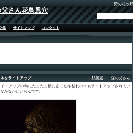
野の花や
の父さん花鳥風穴
ク集
サイトマップ
コンタクト
の木をライトアップ
―
13風景
― 森の父さん
イトアップの時にたまたま横にあった冬枯れの木もライトアップされてい
。なかなかいいもんです、