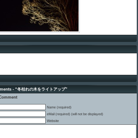
mments - “冬枯れの木をライトアップ”
 Comment
Name (required)
eMail (required) (will not be displayed)
Website