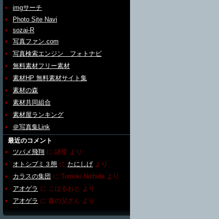
imgサーチ
Photo Site Navi
sozai-R
写真ファン.com
写真検索エンジン フォトナビ
無料素材フリー素材
素材HP 無料素材サイト集
素材の森
素材共同組合
素材屋ランキング
＠写真集Link
最近のコメント
ツバメ飛翔
に
諸星
より
オトシブミ３態
に
たにしげ
より
カラスの集団
に
Tomoki Nishida
より
アオゲラ
に
こはるおと
より
アオゲラ
に
森の父さん
より