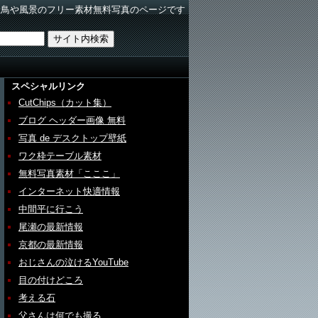
野鳥や風景のフリー素材無料写真のページです
スペシャルリンク
CutChips（カット集）
ブログ ヘッダー画像 無料
写真 de デスクトップ壁紙
ワク枠テーブル素材
無料写真素材「こここ」
インターネット快適情報
中間平に行こう
尾瀬の最新情報
京都の最新情報
おじさんの泣けるYouTube
目の付けどころ
考える石
父さんは何でも撮る