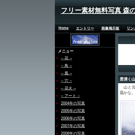
フリー素材無料写真 森
Home
エントリー
画像掲示板
リン
メニュー
-- 花 --
-- 鳥 --
-- 風 --
雲湧く
-- 穴 --
山と言
-- 花火 --
靄かな
-- アート --
2004年の写真
2005年の写真
2006年の写真
2007年の写真
2008年の写真