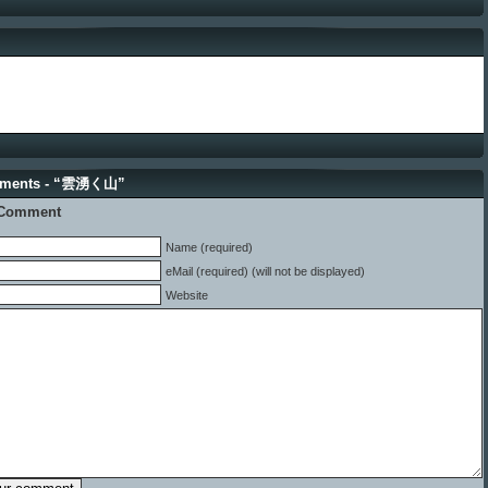
ments - “雲湧く山”
 Comment
Name (required)
eMail (required) (will not be displayed)
Website