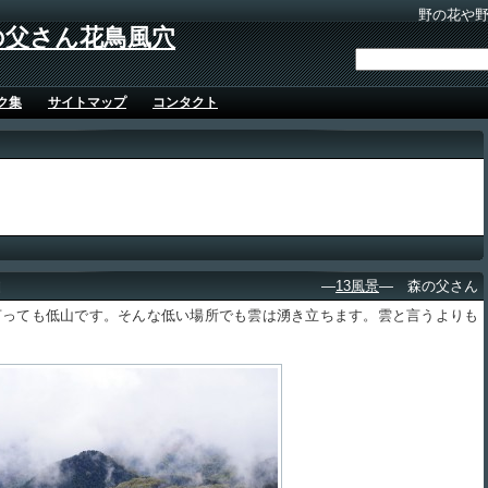
野の花や
の父さん花鳥風穴
ク集
サイトマップ
コンタクト
山
―
13風景
― 森の父さん
っても低山です。そんな低い場所でも雲は湧き立ちます。雲と言うよりも
。