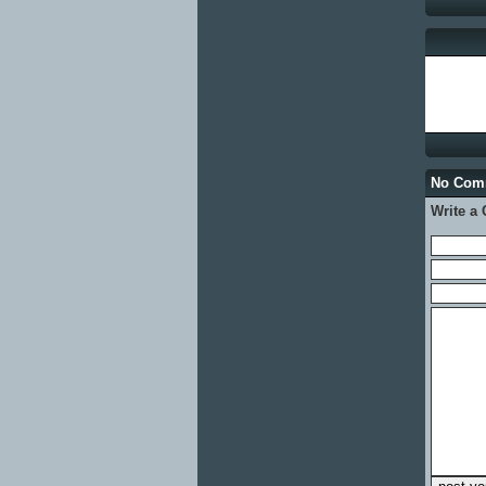
No Com
Write a