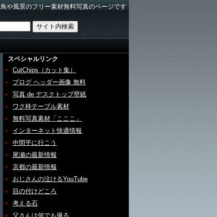
野鳥や風景のフリー素材無料写真のページです
スペシャルリンク
CutChips（カット集）
ブログ ヘッダー画像 無料
写真 de デスクトップ壁紙
ワク枠テーブル素材
無料写真素材「こここ」
インターネット快適情報
中間平に行こう
尾瀬の最新情報
京都の最新情報
おじさんの泣けるYouTube
目の付けどころ
考える石
父さんは何でも撮る