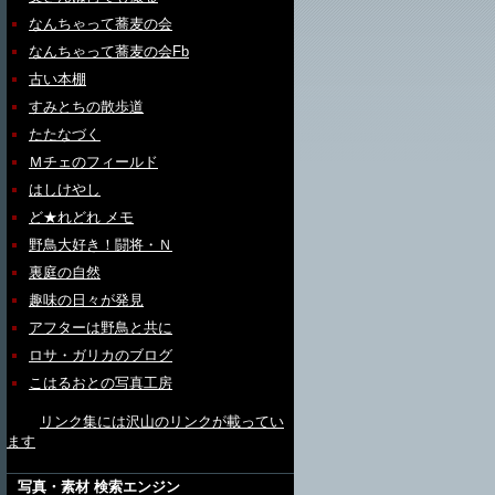
なんちゃって蕎麦の会
なんちゃって蕎麦の会Fb
古い本棚
すみとちの散歩道
たたなづく
Ｍチェのフィールド
はしけやし
ど★れどれ メモ
野鳥大好き！闘将・Ｎ
裏庭の自然
趣味の日々が発見
アフターは野鳥と共に
ロサ・ガリカのブログ
こはるおとの写真工房
リンク集には沢山のリンクが載ってい
ます
写真・素材 検索エンジン