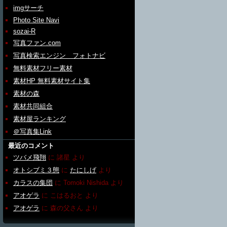
imgサーチ
Photo Site Navi
sozai-R
写真ファン.com
写真検索エンジン フォトナビ
無料素材フリー素材
素材HP 無料素材サイト集
素材の森
素材共同組合
素材屋ランキング
＠写真集Link
最近のコメント
ツバメ飛翔
に
諸星
より
オトシブミ３態
に
たにしげ
より
カラスの集団
に
Tomoki Nishida
より
アオゲラ
に
こはるおと
より
アオゲラ
に
森の父さん
より