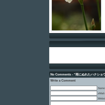
No Comments - “雨にぬれたハナショ
Write a Comment
Name 
eMail 
Websi