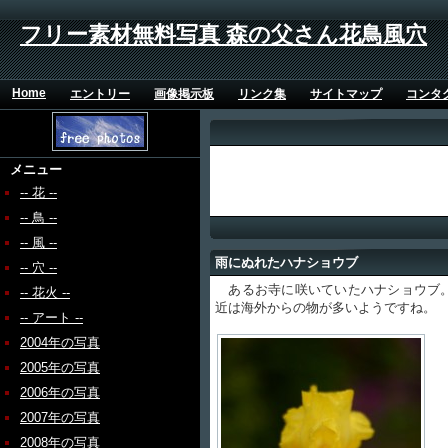
フリー素材無料写真 森の父さん花鳥風穴
Home
エントリー
画像掲示板
リンク集
サイトマップ
コンタ
メニュー
-- 花 --
-- 鳥 --
-- 風 --
雨にぬれたハナショウブ
-- 穴 --
あるお寺に咲いていたハナショウブ。
-- 花火 --
近は海外からの物が多いようですね。
-- アート --
2004年の写真
2005年の写真
2006年の写真
2007年の写真
2008年の写真