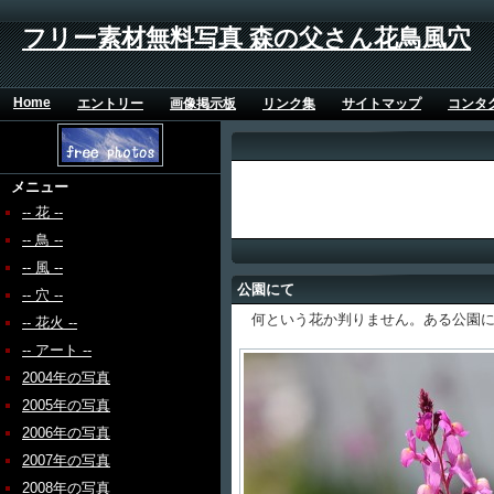
フリー素材無料写真 森の父さん花鳥風穴
Home
エントリー
画像掲示板
リンク集
サイトマップ
コンタ
メニュー
-- 花 --
-- 鳥 --
-- 風 --
公園にて
-- 穴 --
何という花か判りません。ある公園に
-- 花火 --
-- アート --
2004年の写真
2005年の写真
2006年の写真
2007年の写真
2008年の写真