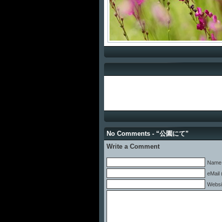
No Comments - “公園にて”
Write a Comment
Name 
eMail 
Websi