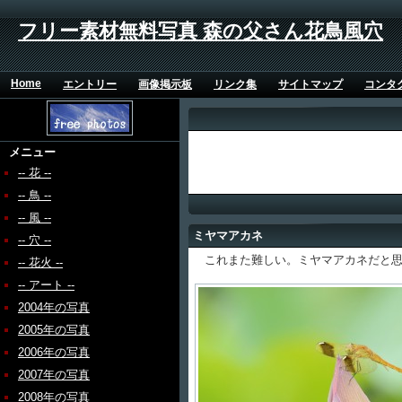
フリー素材無料写真 森の父さん花鳥風穴
Home
エントリー
画像掲示板
リンク集
サイトマップ
コンタ
メニュー
-- 花 --
-- 鳥 --
-- 風 --
ミヤマアカネ
-- 穴 --
これまた難しい。ミヤマアカネだと思
-- 花火 --
-- アート --
2004年の写真
2005年の写真
2006年の写真
2007年の写真
2008年の写真