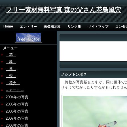
フリー素材無料写真 森の父さん花鳥風穴
Home
エントリー
画像掲示板
リンク集
サイトマップ
コンタ
メニュー
-- 花 --
-- 鳥 --
-- 風 --
ノシメトンボ？
-- 穴 --
何枚か写真載せますが、同じ個体では
-- 花火 --
りそうでなかったりするかもしれませ
-- アート --
2004年の写真
2005年の写真
2006年の写真
2007年の写真
2008年の写真