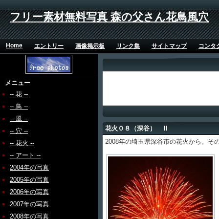
フリー素材無料写真 森の父さん花鳥風穴
Home
エントリー
画像掲示板
リンク集
サイトマップ
コンタ
メニュー
-- 花 --
-- 鳥 --
-- 風 --
花火０８（深谷） Ⅱ
-- 穴 --
2008年の埼玉県深谷市の花火から。そ
-- 花火 --
-- アート --
2004年の写真
2005年の写真
2006年の写真
2007年の写真
2008年の写真