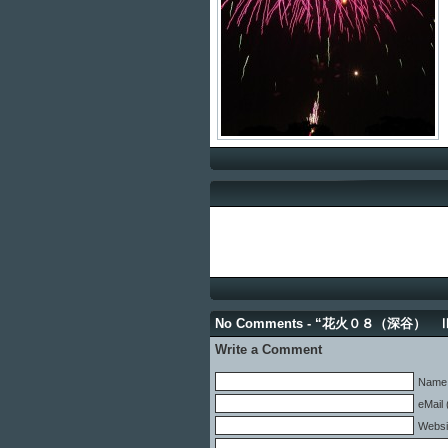
No Comments - “花火０８（深谷） 
Write a Comment
Name 
eMail 
Websi