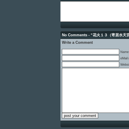
No Comments - “花火１３（寄居水
Write a Comment
Name 
eMail 
Websi