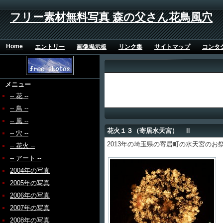
フリー素材無料写真 森の父さん花鳥風穴
Home
エントリー
画像掲示板
リンク集
サイトマップ
コンタ
メニュー
-- 花 --
-- 鳥 --
-- 風 --
花火１３（寄居水天宮） Ⅱ
-- 穴 --
2013年の埼玉県の寄居町の水天宮のお
-- 花火 --
-- アート --
2004年の写真
2005年の写真
2006年の写真
2007年の写真
2008年の写真