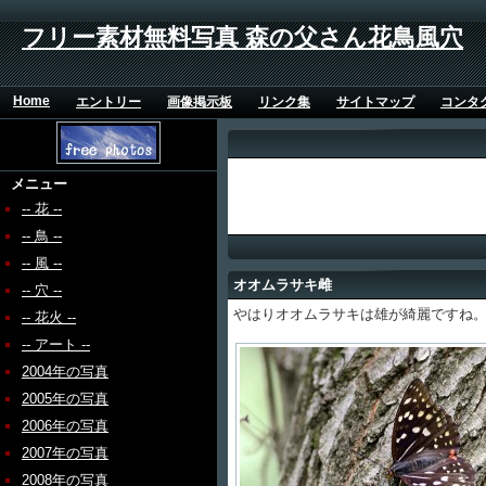
フリー素材無料写真 森の父さん花鳥風穴
Home
エントリー
画像掲示板
リンク集
サイトマップ
コンタ
メニュー
-- 花 --
-- 鳥 --
-- 風 --
オオムラサキ雌
-- 穴 --
やはりオオムラサキは雄が綺麗ですね
-- 花火 --
-- アート --
2004年の写真
2005年の写真
2006年の写真
2007年の写真
2008年の写真