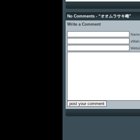
No Comments - “オオムラサキ雌”
Write a Comment
Name 
eMail 
Websi