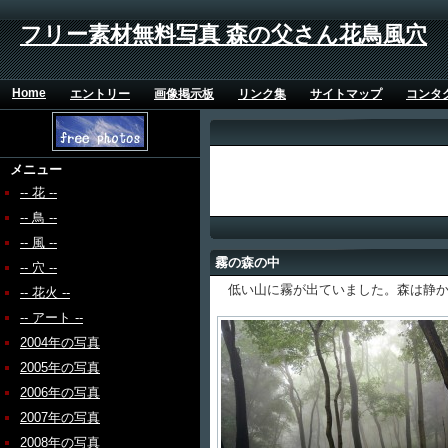
フリー素材無料写真 森の父さん花鳥風穴
Home
エントリー
画像掲示板
リンク集
サイトマップ
コンタ
メニュー
-- 花 --
-- 鳥 --
-- 風 --
霧の森の中
-- 穴 --
低い山に霧が出ていました。森は静か
-- 花火 --
-- アート --
2004年の写真
2005年の写真
2006年の写真
2007年の写真
2008年の写真