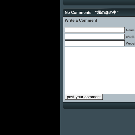
No Comments - “霧の森の中”
Write a Comment
Name 
eMail 
Websi