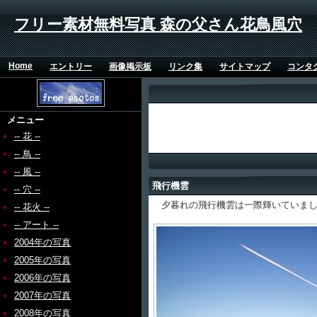
フリー素材無料写真 森の父さん花鳥風穴
Home
エントリー
画像掲示板
リンク集
サイトマップ
コンタ
メニュー
-- 花 --
-- 鳥 --
-- 風 --
飛行機雲
-- 穴 --
夕暮れの飛行機雲は一際輝いていまし
-- 花火 --
-- アート --
2004年の写真
2005年の写真
2006年の写真
2007年の写真
2008年の写真