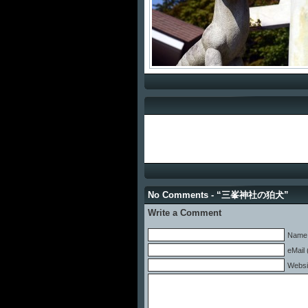
No Comments - “三峯神社の狛犬”
Write a Comment
Name 
eMail 
Websi