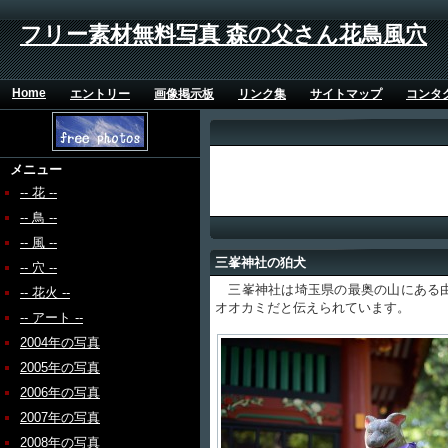
フリー素材無料写真 森の父さん花鳥風穴
Home
エントリー
画像掲示板
リンク集
サイトマップ
コンタ
メニュー
-- 花 --
-- 鳥 --
-- 風 --
三峯神社の狛犬
-- 穴 --
三峯神社は埼玉県の最奥の山にある由
-- 花火 --
オオカミだと伝えられています。
-- アート --
2004年の写真
2005年の写真
2006年の写真
2007年の写真
2008年の写真