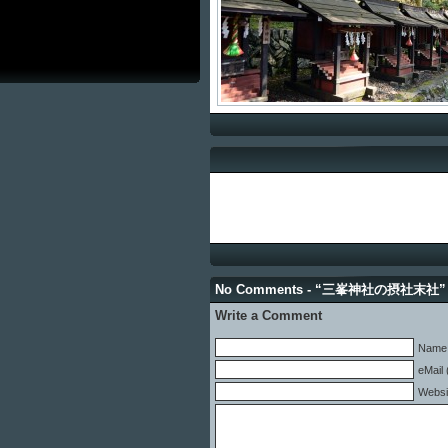
No Comments - “三峯神社の摂社末社”
Write a Comment
Name 
eMail 
Websi