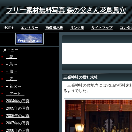
フリー素材無料写真 森の父さん花鳥風穴
Home
エントリー
画像掲示板
リンク集
サイトマップ
コンタ
メニュー
-- 花 --
-- 鳥 --
-- 風 --
三峯神社の摂社末社
-- 穴 --
三峯神社の敷地内には沢山の摂社末社
-- 花火 --
るようでした。
-- アート --
2004年の写真
2005年の写真
2006年の写真
2007年の写真
2008年の写真