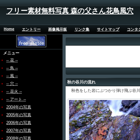
フリー素材無料写真 森の父さん花鳥風穴
Home
エントリー
画像掲示板
リンク集
サイトマップ
コンタ
メニュー
-- 花 --
-- 鳥 --
-- 風 --
秋の谷川の流れ
-- 穴 --
秋色をした岩にぶつかり弾け飛ぶ谷川
-- 花火 --
-- アート --
2004年の写真
2005年の写真
2006年の写真
2007年の写真
2008年の写真