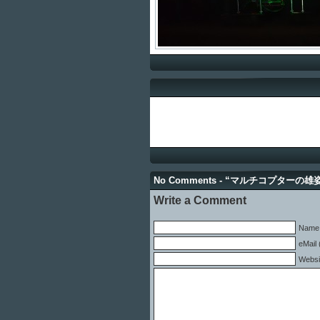
No Comments - “マルチコプターの雄
Write a Comment
Name 
eMail 
Websi