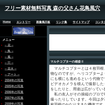
フリー素材無料写真 森の父さん花鳥風穴
Home
エントリー
画像掲示板
リンク集
サイトマップ
コンタ
メニュー
-- 花 --
-- 鳥 --
-- 風 --
マルチコプターの雄姿Ⅱ
-- 穴 --
マルチコプターとは４枚羽根
-- 花火 --
物なのですが、ヘリコプターよ
-- アート --
にも横にも進めるという代物で
2004年の写真
ビデオカメラを積んで撮影した
2005年の写真
をしたりと、用途は広がってい
2006年の写真
私の友人がその操縦のプロで
2007年の写真
撮ったりしています。今回は夕
2008年の写真
枚羽根のかなり大きな機体です