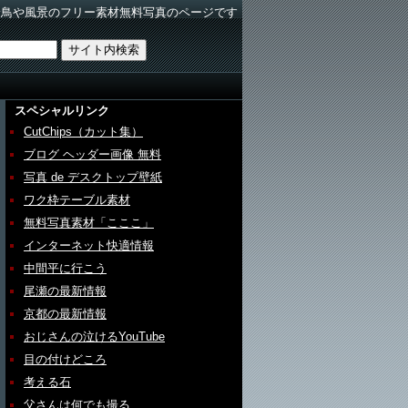
野鳥や風景のフリー素材無料写真のページです
スペシャルリンク
CutChips（カット集）
ブログ ヘッダー画像 無料
写真 de デスクトップ壁紙
ワク枠テーブル素材
無料写真素材「こここ」
インターネット快適情報
中間平に行こう
尾瀬の最新情報
京都の最新情報
おじさんの泣けるYouTube
目の付けどころ
考える石
父さんは何でも撮る