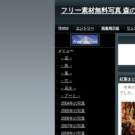
フリー素材無料写真 森
Home
エントリー
画像掲示板
リン
メニュー
-- 花 --
-- 鳥 --
-- 風 --
紅葉ま
-- 穴 --
今年の
-- 花火 --
でした
-- アート --
2004年の写真
2005年の写真
2006年の写真
2007年の写真
2008年の写真