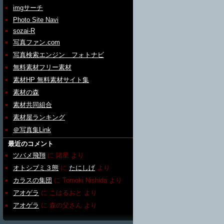
imgサーチ
Photo Site Navi
sozai-R
写真ファン.com
写真検索エンジン フォトナビ
無料素材フリー素材
素材HP 無料素材サイト集
素材の森
素材共同組合
素材屋ランキング
＠写真集Link
最近のコメント
ツバメ飛翔
に
諸星
より
オトシブミ３態
に
たにしげ
より
カラスの集団
に
Tomoki Nishida
より
アオゲラ
に
こはるおと
より
アオゲラ
に
森の父さん
より