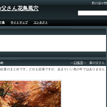
野の花や
の父さん花鳥風穴
ク集
サイトマップ
コンタクト
とめ
―
13風景
― 森の父さん
紅葉のまとめです。どれも近場ですが、あまりいい色の年ではありません
。