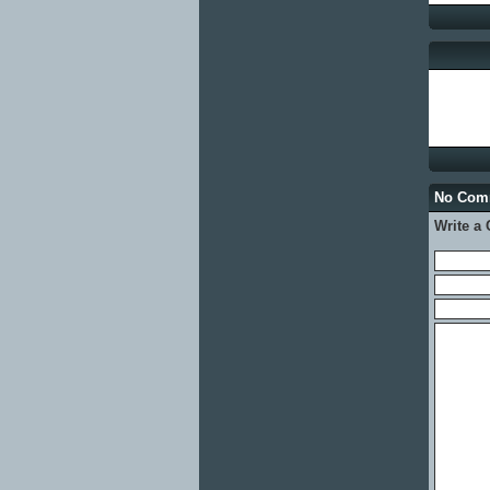
No Co
Write a