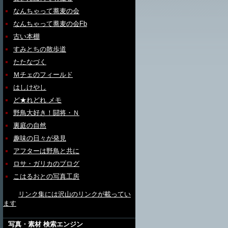
なんちゃって蕎麦の会
なんちゃって蕎麦の会Fb
古い本棚
すみとちの散歩道
たたなづく
Ｍチェのフィールド
はしけやし
ど★れどれ メモ
野鳥大好き！闘将・Ｎ
裏庭の自然
趣味の日々が発見
アフターは野鳥と共に
ロサ・ガリカのブログ
こはるおとの写真工房
リンク集には沢山のリンクが載ってい
ます
写真・素材 検索エンジン