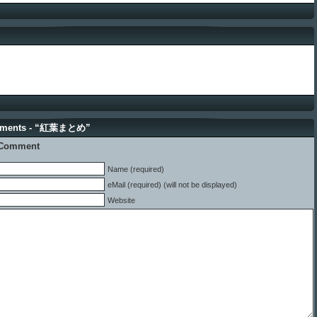
mments - “紅葉まとめ”
 Comment
Name (required)
eMail (required) (will not be displayed)
Website