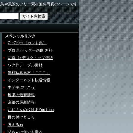
野鳥や風景のフリー素材無料写真のページです
スペシャルリンク
CutChips（カット集）
ブログ ヘッダー画像 無料
写真 de デスクトップ壁紙
ワク枠テーブル素材
無料写真素材「こここ」
インターネット快適情報
中間平に行こう
尾瀬の最新情報
京都の最新情報
おじさんの泣けるYouTube
目の付けどころ
考える石
父さんは何でも撮る