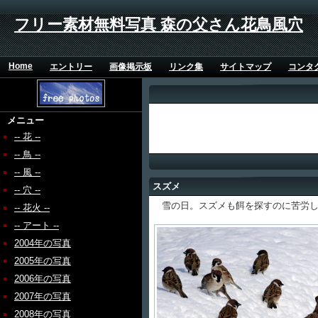
フリー素材無料写真 森の父さん花鳥風穴
Home
エントリー
画像掲示板
リンク集
サイトマップ
コンタ
メニュー
-- 花 --
-- 鳥 --
-- 風 --
スズメ
-- 穴 --
雪の日。スズメも餌を探すのに苦労し
-- 花火 --
-- アート --
2004年の写真
2005年の写真
2006年の写真
2007年の写真
2008年の写真