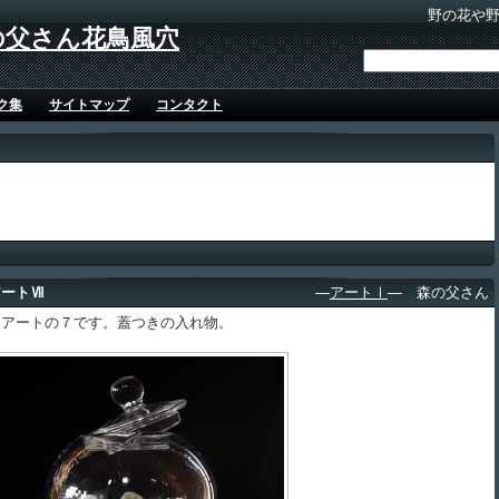
野の花や
の父さん花鳥風穴
ク集
サイトマップ
コンタクト
アートⅦ
―
アートⅠ
― 森の父さん
アートの７です。蓋つきの入れ物。