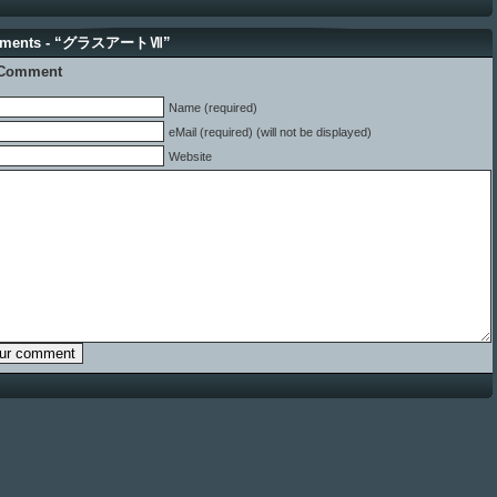
mments - “グラスアートⅦ”
 Comment
Name (required)
eMail (required) (will not be displayed)
Website