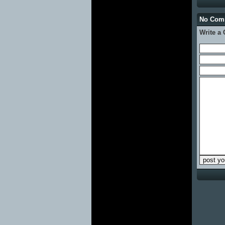
No Co
Write a