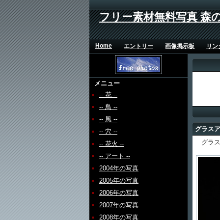
フリー素材無料写真 森
Home
エントリー
画像掲示板
リン
メニュー
-- 花 --
-- 鳥 --
-- 風 --
グラス
-- 穴 --
グラス
-- 花火 --
-- アート --
2004年の写真
2005年の写真
2006年の写真
2007年の写真
2008年の写真