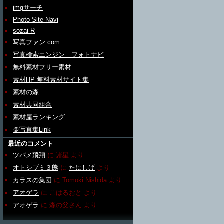
imgサーチ
Photo Site Navi
sozai-R
写真ファン.com
写真検索エンジン フォトナビ
無料素材フリー素材
素材HP 無料素材サイト集
素材の森
素材共同組合
素材屋ランキング
＠写真集Link
最近のコメント
ツバメ飛翔
に
諸星
より
オトシブミ３態
に
たにしげ
より
カラスの集団
に
Tomoki Nishida
より
アオゲラ
に
こはるおと
より
アオゲラ
に
森の父さん
より