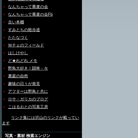
なんちゃって蕎麦の会
なんちゃって蕎麦の会Fb
古い本棚
すみとちの散歩道
たたなづく
Ｍチェのフィールド
はしけやし
ど★れどれ メモ
野鳥大好き！闘将・Ｎ
裏庭の自然
趣味の日々が発見
アフターは野鳥と共に
ロサ・ガリカのブログ
こはるおとの写真工房
リンク集には沢山のリンクが載ってい
ます
写真・素材 検索エンジン