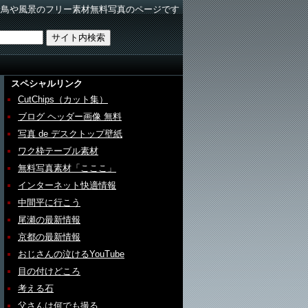
野鳥や風景のフリー素材無料写真のページです
スペシャルリンク
CutChips（カット集）
ブログ ヘッダー画像 無料
写真 de デスクトップ壁紙
ワク枠テーブル素材
無料写真素材「こここ」
インターネット快適情報
中間平に行こう
尾瀬の最新情報
京都の最新情報
おじさんの泣けるYouTube
目の付けどころ
考える石
父さんは何でも撮る