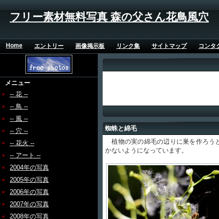
フリー素材無料写真 森の父さん花鳥風穴
Home
エントリー
画像掲示板
リンク集
サイトマップ
コンタ
メニュー
-- 花 --
-- 鳥 --
-- 風 --
蜘蛛と綿毛
-- 穴 --
植物の実の綿毛の辺りに巣を作ろうと
-- 花火 --
かないようになっています。
-- アート --
2004年の写真
2005年の写真
2006年の写真
2007年の写真
2008年の写真