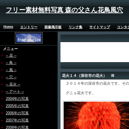
フリー素材無料写真 森の父さん花鳥風穴
Home
エントリー
画像掲示板
リンク集
サイトマップ
コンタ
メニュー
-- 花 --
-- 鳥 --
-- 風 --
花火１４（深谷市の花火） Ⅶ
-- 穴 --
２０１４年の深谷市の花火です。その
-- 花火 --
-- アート --
グニョ花火です。
2004年の写真
2005年の写真
2006年の写真
2007年の写真
2008年の写真