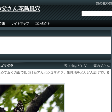
野の花や
の父さん花鳥風穴
ク集
サイトマップ
コンタクト
シゴマダラ
―
穴（虫など）Ⅴ
― 森の父さん
めて近くの山で見つけたアカボシゴマダラ。生息地をどんどん広げている
す。