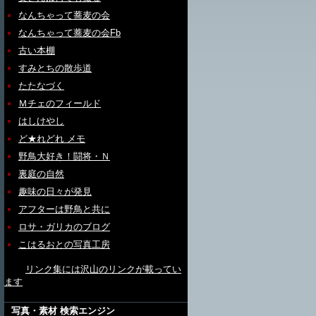
なんちゃって蕎麦の会
なんちゃって蕎麦の会Fb
古い本棚
すみとちの散歩道
たたなづく
Ｍチェのフィールド
はしけやし
ど★れどれ メモ
野鳥大好き！闘将・Ｎ
裏庭の自然
趣味の日々が発見
アフターは野鳥と共に
ロサ・ガリカのブログ
こはるおとの写真工房
リンク集には沢山のリンクが載ってい
ます
写真・素材 検索エンジン