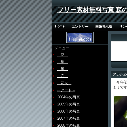
フリー素材無料写真 森
Home
エントリー
画像掲示板
リン
メニュー
-- 花 --
-- 鳥 --
-- 風 --
アカボ
-- 穴 --
今年初
-- 花火 --
ようで
-- アート --
2004年の写真
2005年の写真
2006年の写真
2007年の写真
2008年の写真