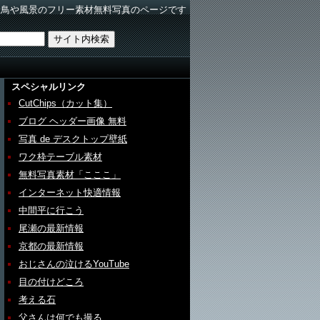
野鳥や風景のフリー素材無料写真のページです
スペシャルリンク
CutChips（カット集）
ブログ ヘッダー画像 無料
写真 de デスクトップ壁紙
ワク枠テーブル素材
無料写真素材「こここ」
インターネット快適情報
中間平に行こう
尾瀬の最新情報
京都の最新情報
おじさんの泣けるYouTube
目の付けどころ
考える石
父さんは何でも撮る