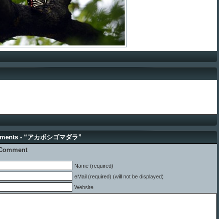
mments - “アカボシゴマダラ”
 Comment
Name (required)
eMail (required) (will not be displayed)
Website