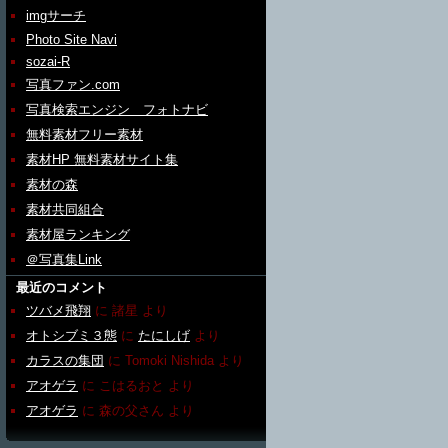
imgサーチ
Photo Site Navi
sozai-R
写真ファン.com
写真検索エンジン フォトナビ
無料素材フリー素材
素材HP 無料素材サイト集
素材の森
素材共同組合
素材屋ランキング
＠写真集Link
最近のコメント
ツバメ飛翔
に
諸星
より
オトシブミ３態
に
たにしげ
より
カラスの集団
に
Tomoki Nishida
より
アオゲラ
に
こはるおと
より
アオゲラ
に
森の父さん
より