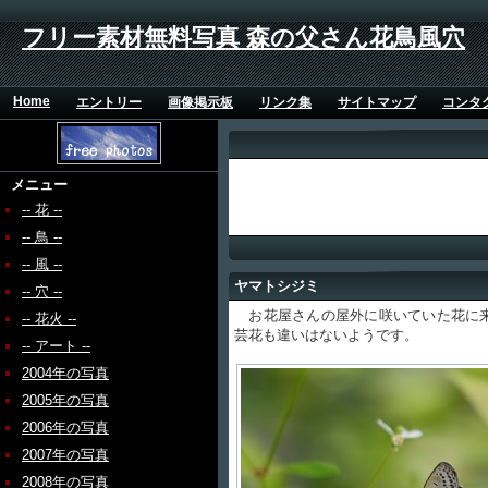
フリー素材無料写真 森の父さん花鳥風穴
Home
エントリー
画像掲示板
リンク集
サイトマップ
コンタ
メニュー
-- 花 --
-- 鳥 --
-- 風 --
ヤマトシジミ
-- 穴 --
お花屋さんの屋外に咲いていた花に来
-- 花火 --
芸花も違いはないようです。
-- アート --
2004年の写真
2005年の写真
2006年の写真
2007年の写真
2008年の写真