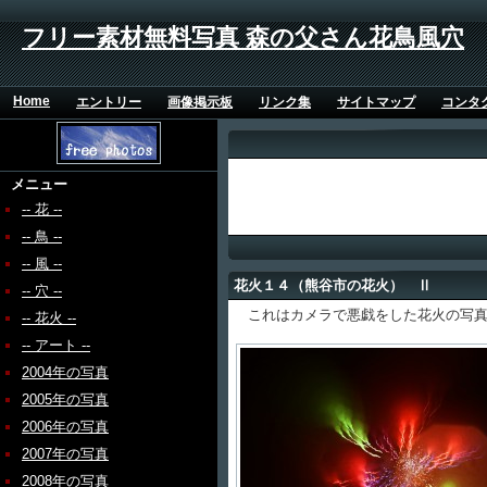
フリー素材無料写真 森の父さん花鳥風穴
Home
エントリー
画像掲示板
リンク集
サイトマップ
コンタ
メニュー
-- 花 --
-- 鳥 --
-- 風 --
花火１４（熊谷市の花火） Ⅱ
-- 穴 --
これはカメラで悪戯をした花火の写真
-- 花火 --
-- アート --
2004年の写真
2005年の写真
2006年の写真
2007年の写真
2008年の写真