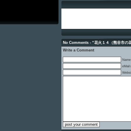
No Comments - “花火１４（熊谷市
Write a Comment
Name 
eMail 
Websi