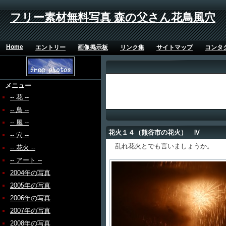
フリー素材無料写真 森の父さん花鳥風穴
Home
エントリー
画像掲示板
リンク集
サイトマップ
コンタ
メニュー
-- 花 --
-- 鳥 --
-- 風 --
花火１４（熊谷市の花火） Ⅳ
-- 穴 --
乱れ花火とでも言いましょうか。
-- 花火 --
-- アート --
2004年の写真
2005年の写真
2006年の写真
2007年の写真
2008年の写真