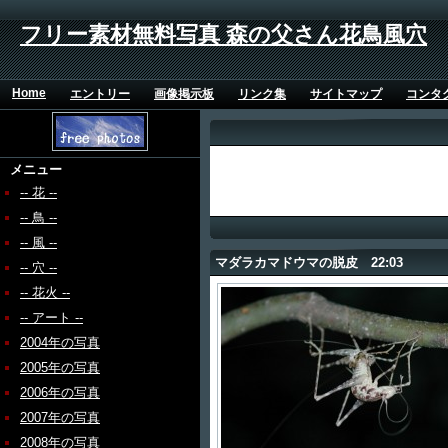
フリー素材無料写真 森の父さん花鳥風穴
Home
エントリー
画像掲示板
リンク集
サイトマップ
コンタ
メニュー
-- 花 --
-- 鳥 --
-- 風 --
マダラカマドウマの脱皮 22:03
-- 穴 --
-- 花火 --
-- アート --
2004年の写真
2005年の写真
2006年の写真
2007年の写真
2008年の写真