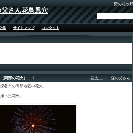
野の花や
の父さん花鳥風穴
ク集
サイトマップ
コンタクト
４（岡部の花火） Ⅰ
―
花火 Ⅱ
― 森の父さん
深谷市の岡部地区の花火。
撮った花火。