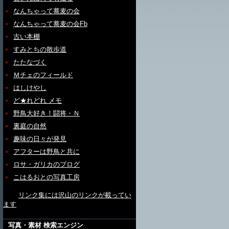
なんちゃって蕎麦の会
なんちゃって蕎麦の会Fb
古い本棚
すみとちの散歩道
たたなづく
Ｍチェのフィールド
はしけやし
ど★れどれ メモ
野鳥大好き！闘将・Ｎ
裏庭の自然
趣味の日々が発見
アフターは野鳥と共に
ロサ・ガリカのブログ
こはるおとの写真工房
リンク集には沢山のリンクが載ってい
ます
写真・素材 検索エンジン