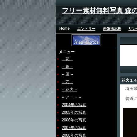
フリー素材無料写真 森
Home
エントリー
画像掲示板
リン
メニュー
-- 花 --
-- 鳥 --
-- 風 --
花火１
-- 穴 --
埼玉県
-- 花火 --
-- アート --
普通に
2004年の写真
2005年の写真
2006年の写真
2007年の写真
2008年の写真