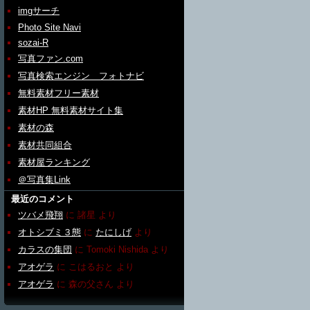
imgサーチ
Photo Site Navi
sozai-R
写真ファン.com
写真検索エンジン フォトナビ
無料素材フリー素材
素材HP 無料素材サイト集
素材の森
素材共同組合
素材屋ランキング
＠写真集Link
最近のコメント
ツバメ飛翔
に
諸星
より
オトシブミ３態
に
たにしげ
より
カラスの集団
に
Tomoki Nishida
より
アオゲラ
に
こはるおと
より
アオゲラ
に
森の父さん
より