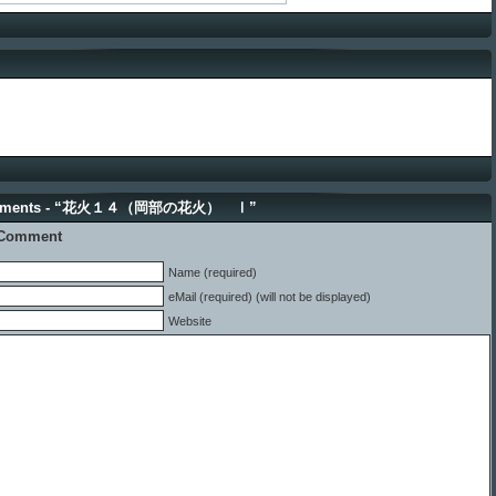
mments - “花火１４（岡部の花火） Ⅰ”
 Comment
Name (required)
eMail (required) (will not be displayed)
Website