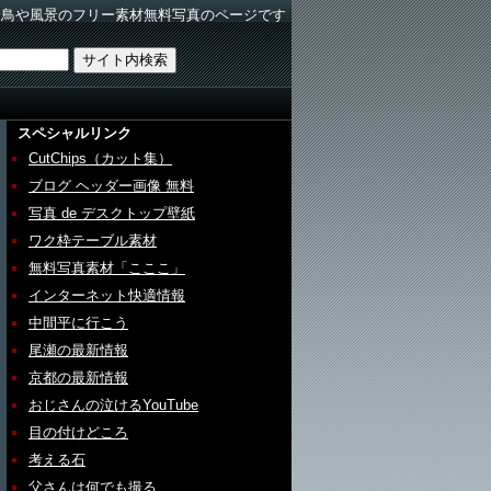
野鳥や風景のフリー素材無料写真のページです
スペシャルリンク
CutChips（カット集）
ブログ ヘッダー画像 無料
写真 de デスクトップ壁紙
ワク枠テーブル素材
無料写真素材「こここ」
インターネット快適情報
中間平に行こう
尾瀬の最新情報
京都の最新情報
おじさんの泣けるYouTube
目の付けどころ
考える石
父さんは何でも撮る