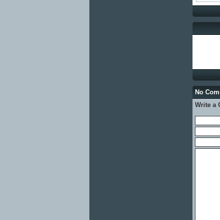
No Co
Write a