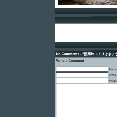
No Comments - “照葉峡（てりはき
Write a Comment
Name 
eMail 
Websi