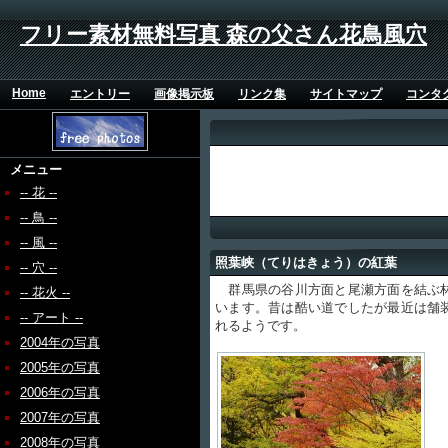
フリー素材無料写真 森の父さん花鳥風穴
Home
エントリー
画像掲示板
リンク集
サイトマップ
コンタ
メニュー
-- 花 --
-- 鳥 --
-- 風 --
照葉峡（てりはきょう）の紅葉
-- 穴 --
群馬県の谷川方面と尾瀬方面を結ぶ林
-- 花火 --
います。昔は酷い道でしたが最近は舗
-- アート --
れるようです。
2004年の写真
2005年の写真
2006年の写真
2007年の写真
2008年の写真