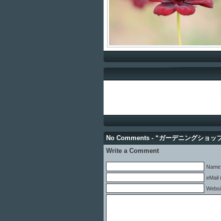
No Comments - “ガーデニングショ
Write a Comment
Name 
eMail 
Websi