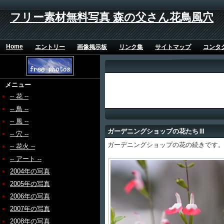
フリー素材無料写真 森の父さん花鳥風穴
Home
エントリー
画像掲示板
リンク集
サイトマップ
コンタ
メニュー
-- 花 --
-- 鳥 --
-- 風 --
ガーデニングショップの花たちⅢ
-- 穴 --
ガーデニングショップの花の続きです
-- 花火 --
-- アート --
2004年の写真
2005年の写真
2006年の写真
2007年の写真
2008年の写真