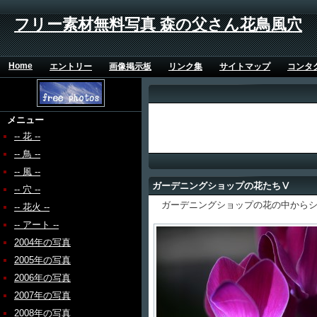
フリー素材無料写真 森の父さん花鳥風穴
Home
エントリー
画像掲示板
リンク集
サイトマップ
コンタ
メニュー
-- 花 --
-- 鳥 --
-- 風 --
ガーデニングショップの花たちⅤ
-- 穴 --
ガーデニングショップの花の中からシ
-- 花火 --
-- アート --
2004年の写真
2005年の写真
2006年の写真
2007年の写真
2008年の写真