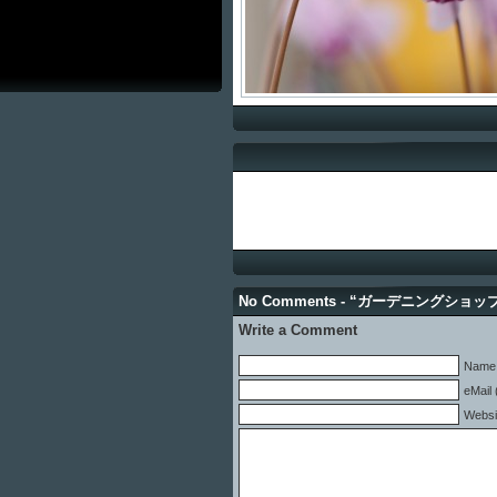
No Comments - “ガーデニングショ
Write a Comment
Name 
eMail 
Websi