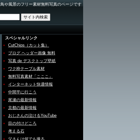
野鳥や風景のフリー素材無料写真のページです
スペシャルリンク
CutChips（カット集）
ブログ ヘッダー画像 無料
写真 de デスクトップ壁紙
ワク枠テーブル素材
無料写真素材「こここ」
インターネット快適情報
中間平に行こう
尾瀬の最新情報
京都の最新情報
おじさんの泣けるYouTube
目の付けどころ
考える石
父さんは何でも撮る