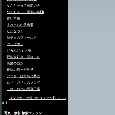
なんちゃって蕎麦の会
なんちゃって蕎麦の会Fb
古い本棚
すみとちの散歩道
たたなづく
Ｍチェのフィールド
はしけやし
ど★れどれ メモ
野鳥大好き！闘将・Ｎ
裏庭の自然
趣味の日々が発見
アフターは野鳥と共に
ロサ・ガリカのブログ
こはるおとの写真工房
リンク集には沢山のリンクが載ってい
ます
写真・素材 検索エンジン