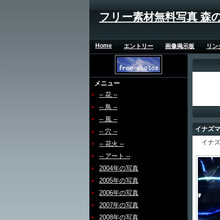
フリー素材無料写真 森
Home
エントリー
画像掲示板
リン
メニュー
-- 花 --
-- 鳥 --
-- 風 --
イナズ
-- 穴 --
イナズ
-- 花火 --
-- アート --
2004年の写真
2005年の写真
2006年の写真
2007年の写真
2008年の写真