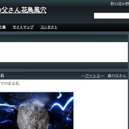
野の花や
の父さん花鳥風穴
ク集
サイトマップ
コンタクト
マ石
―
アートⅡ
― 森の父さん
マの走る石。