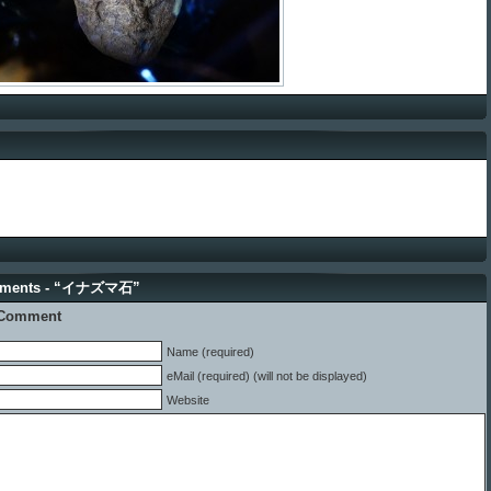
mments - “イナズマ石”
 Comment
Name (required)
eMail (required) (will not be displayed)
Website