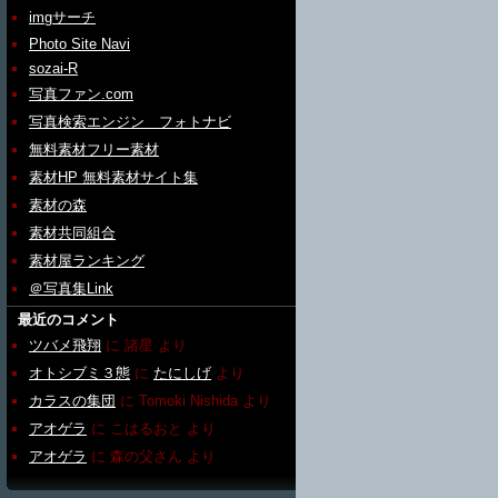
imgサーチ
Photo Site Navi
sozai-R
写真ファン.com
写真検索エンジン フォトナビ
無料素材フリー素材
素材HP 無料素材サイト集
素材の森
素材共同組合
素材屋ランキング
＠写真集Link
最近のコメント
ツバメ飛翔
に
諸星
より
オトシブミ３態
に
たにしげ
より
カラスの集団
に
Tomoki Nishida
より
アオゲラ
に
こはるおと
より
アオゲラ
に
森の父さん
より