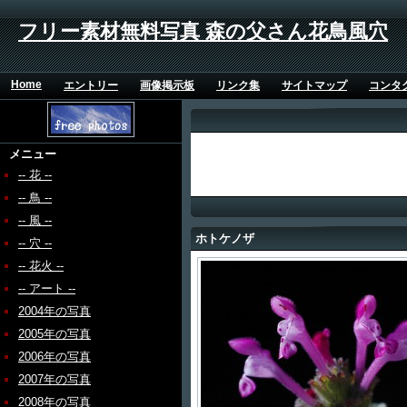
フリー素材無料写真 森の父さん花鳥風穴
Home
エントリー
画像掲示板
リンク集
サイトマップ
コンタ
メニュー
-- 花 --
-- 鳥 --
-- 風 --
ホトケノザ
-- 穴 --
-- 花火 --
-- アート --
2004年の写真
2005年の写真
2006年の写真
2007年の写真
2008年の写真