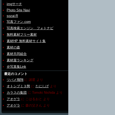
imgサーチ
Photo Site Navi
sozai-R
写真ファン.com
写真検索エンジン フォトナビ
無料素材フリー素材
素材HP 無料素材サイト集
素材の森
素材共同組合
素材屋ランキング
＠写真集Link
最近のコメント
ツバメ飛翔
に
諸星
より
オトシブミ３態
に
たにしげ
より
カラスの集団
に
Tomoki Nishida
より
アオゲラ
に
こはるおと
より
アオゲラ
に
森の父さん
より