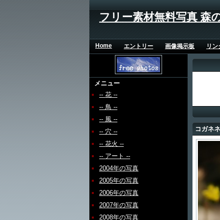
フリー素材無料写真 森
Home
エントリー
画像掲示板
リン
メニュー
-- 花 --
-- 鳥 --
-- 風 --
コガネ
-- 穴 --
-- 花火 --
-- アート --
2004年の写真
2005年の写真
2006年の写真
2007年の写真
2008年の写真