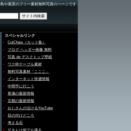
野鳥や風景のフリー素材無料写真のページです
スペシャルリンク
CutChips（カット集）
ブログ ヘッダー画像 無料
写真 de デスクトップ壁紙
ワク枠テーブル素材
無料写真素材「こここ」
インターネット快適情報
中間平に行こう
尾瀬の最新情報
京都の最新情報
おじさんの泣けるYouTube
目の付けどころ
考える石
父さんは何でも撮る