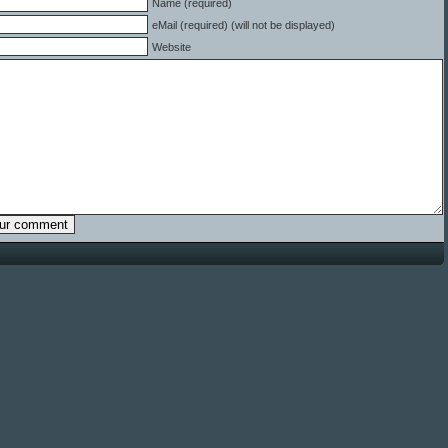
Name (required)
eMail (required) (will not be displayed)
Website