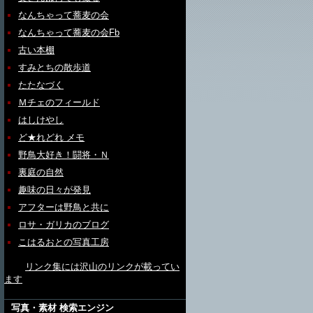
なんちゃって蕎麦の会
なんちゃって蕎麦の会Fb
古い本棚
すみとちの散歩道
たたなづく
Ｍチェのフィールド
はしけやし
ど★れどれ メモ
野鳥大好き！闘将・Ｎ
裏庭の自然
趣味の日々が発見
アフターは野鳥と共に
ロサ・ガリカのブログ
こはるおとの写真工房
リンク集には沢山のリンクが載ってい
ます
写真・素材 検索エンジン