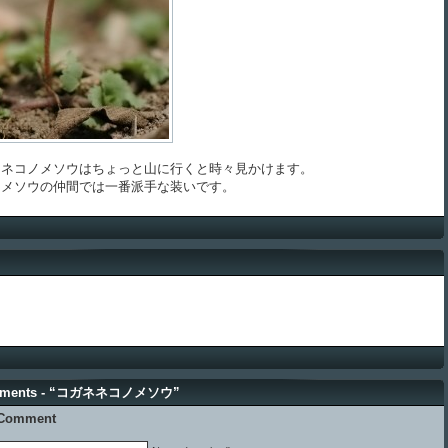
ネコノメソウはちょっと山に行くと時々見かけます。
メソウの仲間では一番派手な装いです。
mments - “コガネネコノメソウ”
 Comment