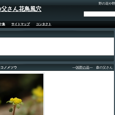
野の花や
の父さん花鳥風穴
ク集
サイトマップ
コンタクト
ネコノメソウ
―
06野の花
― 森の父さん