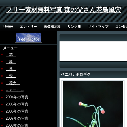
フリー素材無料写真 森の父さん花鳥風穴
Home
エントリー
画像掲示板
リンク集
サイトマップ
コンタ
メニュー
-- 花 --
-- 鳥 --
-- 風 --
ベニバナボロギク
-- 穴 --
-- 花火 --
-- アート --
2004年の写真
2005年の写真
2006年の写真
2007年の写真
2008年の写真