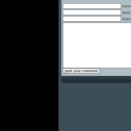
Name 
eMail 
Websi