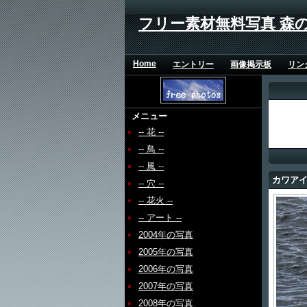
フリー素材無料写真 森
Home
エントリー
画像掲示板
リン
メニュー
-- 花 --
-- 鳥 --
-- 風 --
カワア
-- 穴 --
-- 花火 --
-- アート --
2004年の写真
2005年の写真
2006年の写真
2007年の写真
2008年の写真