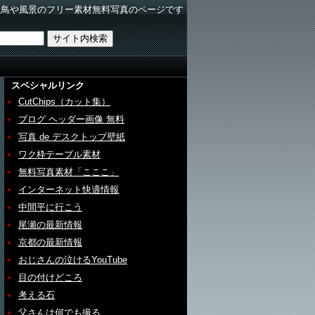
野鳥や風景のフリー素材無料写真のページです
スペシャルリンク
CutChips（カット集）
ブログ ヘッダー画像 無料
写真 de デスクトップ壁紙
ワク枠テーブル素材
無料写真素材「こここ」
インターネット快適情報
中間平に行こう
尾瀬の最新情報
京都の最新情報
おじさんの泣けるYouTube
目の付けどころ
考える石
父さんは何でも撮る