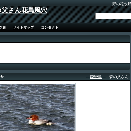
野の花や
の父さん花鳥風穴
ク集
サイトマップ
コンタクト
イサ
―
08野鳥
― 森の父さん