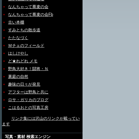
なんちゃって蕎麦の会
なんちゃって蕎麦の会Fb
古い本棚
すみとちの散歩道
たたなづく
Ｍチェのフィールド
はしけやし
ど★れどれ メモ
野鳥大好き！闘将・Ｎ
裏庭の自然
趣味の日々が発見
アフターは野鳥と共に
ロサ・ガリカのブログ
こはるおとの写真工房
リンク集には沢山のリンクが載ってい
ます
写真・素材 検索エンジン