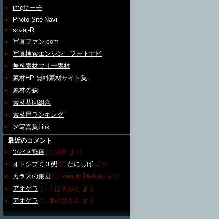
imgサーチ
Photo Site Navi
sozai-R
写真ファン.com
写真検索エンジン フォトナビ
無料素材フリー素材
素材HP 無料素材サイト集
素材の森
素材共同組合
素材屋ランキング
＠写真集Link
最近のコメント
ツバメ飛翔
に
諸星
より
オトシブミ３態
に
たにしげ
より
カラスの集団
に
Tomoki Nishida
より
アオゲラ
に
こはるおと
より
アオゲラ
に
森の父さん
より