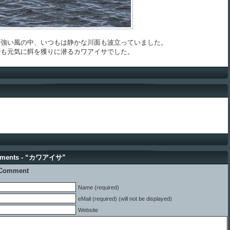
強い風の中、いつもは静かな川面も波立っていました。
も元気に餌を獲りに潜るカワアイサでした。
mments - “カワアイサ”
 Comment
Name (required)
eMail (required) (will not be displayed)
Website