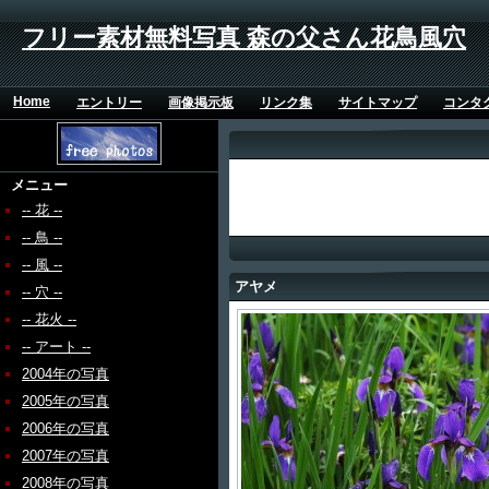
フリー素材無料写真 森の父さん花鳥風穴
Home
エントリー
画像掲示板
リンク集
サイトマップ
コンタ
メニュー
-- 花 --
-- 鳥 --
-- 風 --
アヤメ
-- 穴 --
-- 花火 --
-- アート --
2004年の写真
2005年の写真
2006年の写真
2007年の写真
2008年の写真