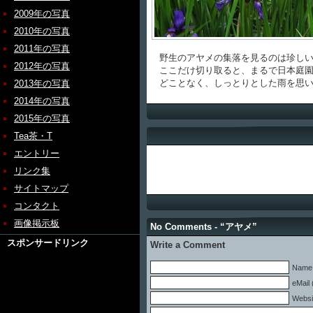
2009年の写真
2010年の写真
2011年の写真
野生のアヤメの集落を見るのは珍しい
2012年の写真
ここだけ切り取ると、まるで日本庭園
どことなく、しっとりとした雨を思い
2013年の写真
2014年の写真
2015年の写真
Tea茶・T
エントリー
リンク集
サイトマップ
コンタクト
画像掲示板
No Comments - “アヤメ”
スポンサードリンク
Write a Comment
Name 
eMail 
Websi