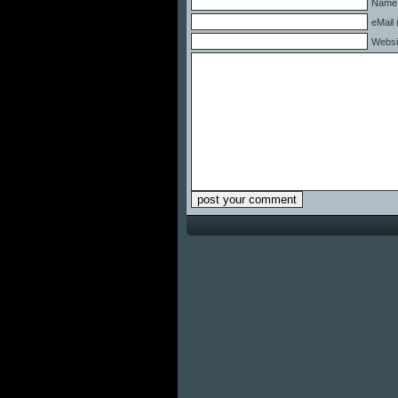
Name 
eMail 
Websi