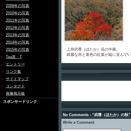
2009年の写真
2010年の写真
2011年の写真
2012年の写真
2013年の写真
2014年の写真
上州武尊（ほたか）岳の中腹。
2015年の写真
綺麗な赤と黄色の紅葉が縦に並んでい
Tea茶・T
エントリー
リンク集
サイトマップ
コンタクト
画像掲示板
スポンサードリンク
No Comments - “武尊（ほたか）の秋”
Write a Comment