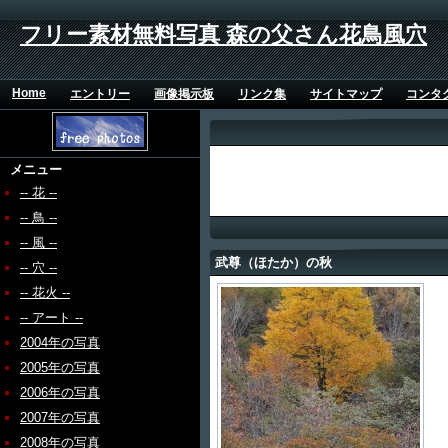
フリー素材無料写真 森の父さん花鳥風穴
Home
エントリー
画像掲示板
リンク集
サイトマップ
コンタ
メニュー
-- 花 --
-- 鳥 --
-- 風 --
武尊（ほたか）の秋
-- 穴 --
-- 花火 --
-- アート --
2004年の写真
2005年の写真
2006年の写真
2007年の写真
2008年の写真