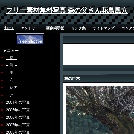
フリー素材無料写真 森の父さん花鳥風穴
Home
エントリー
画像掲示板
リンク集
サイトマップ
コンタ
メニュー
-- 花 --
-- 鳥 --
-- 風 --
桜の巨木
-- 穴 --
-- 花火 --
-- アート --
2004年の写真
2005年の写真
2006年の写真
2007年の写真
2008年の写真