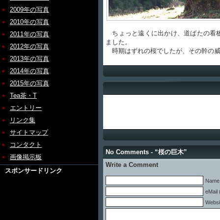
2009年の写真
2010年の写真
ちょっと遠くに出かけ、道ばたの看板
2011年の写真
ました。
2012年の写真
時期はずれの桜でしたが、その幹の威
2013年の写真
2014年の写真
2015年の写真
Tea茶・T
エントリー
リンク集
サイトマップ
コンタクト
No Comments - “桜の巨木”
画像掲示板
Write a Comment
スポンサードリンク
Name 
eMail 
Websi