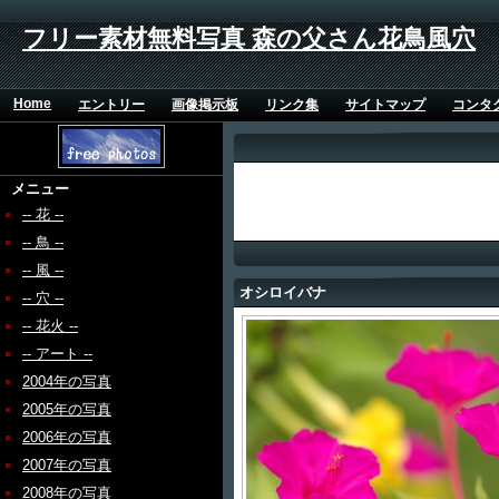
フリー素材無料写真 森の父さん花鳥風穴
Home
エントリー
画像掲示板
リンク集
サイトマップ
コンタ
メニュー
-- 花 --
-- 鳥 --
-- 風 --
オシロイバナ
-- 穴 --
-- 花火 --
-- アート --
2004年の写真
2005年の写真
2006年の写真
2007年の写真
2008年の写真