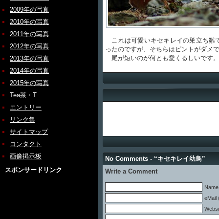
2009年の写真
2010年の写真
2011年の写真
これは可愛いキセキレイの巣立ち雛で
2012年の写真
ったのですが、そちらはピントがダメ
尾が短いのが何とも愛くるしいです
2013年の写真
2014年の写真
2015年の写真
Tea茶・T
エントリー
リンク集
サイトマップ
コンタクト
画像掲示板
No Comments - “キセキレイ幼鳥”
スポンサードリンク
Write a Comment
Name 
eMail 
Websi