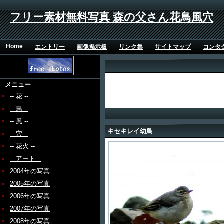
フリー素材無料写真 森の父さん花鳥風穴
Home
エントリー
画像掲示板
リンク集
サイトマップ
コンタ
メニュー
-- 花 --
-- 鳥 --
-- 風 --
キセキレイ幼鳥
-- 穴 --
-- 花火 --
-- アート --
2004年の写真
2005年の写真
2006年の写真
2007年の写真
2008年の写真