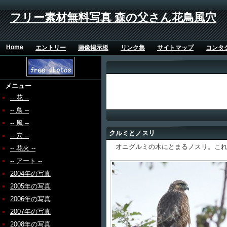
フリー素材無料写真 森の父さん花鳥風穴
Home
エントリー
画像掲示板
リンク集
サイトマップ
コンタ
メニュー
-- 花 --
-- 鳥 --
-- 風 --
クルミとノスリ
-- 穴 --
オニグルミの木にとまるノスリ。これ
-- 花火 --
-- アート --
2004年の写真
2005年の写真
2006年の写真
2007年の写真
2008年の写真