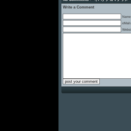
Write a Comment
Name 
eMail 
Websi