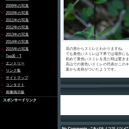
2009年の写真
2010年の写真
2011年の写真
2012年の写真
2013年の写真
2014年の写真
花の形からスミレとわかりますね。
2015年の写真
でも黄色いスミレは下界では場所にも
Tea茶・T
初めて黄色いスミレを見た時は驚きま
エントリー
高山での黄色いスミレの代表がこのキ
葉から名前がついたようです。
リンク集
サイトマップ
コンタクト
画像掲示板
スポンサードリンク
No Comments - “キバナノコマノツメ”