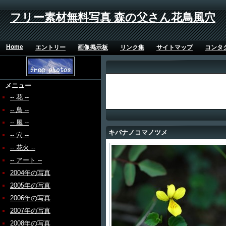
フリー素材無料写真 森の父さん花鳥風穴
Home
エントリー
画像掲示板
リンク集
サイトマップ
コンタ
メニュー
-- 花 --
-- 鳥 --
-- 風 --
キバナノコマノツメ
-- 穴 --
-- 花火 --
-- アート --
2004年の写真
2005年の写真
2006年の写真
2007年の写真
2008年の写真