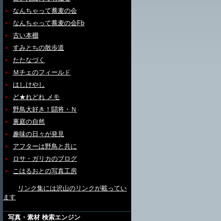
なんちゃって蕎麦の会
なんちゃって蕎麦の会Fb
古い本棚
すみとちの散歩道
たたなづく
Ｍチェのフィールド
はしけやし
ど★れどれ メモ
野鳥大好き！闘将・Ｎ
裏庭の自然
趣味の日々が発見
アフターは野鳥と共に
ロサ・ガリカのブログ
こはるおとの写真工房
リンク集には沢山のリンクが載ってい
ます
写真・素材 検索エンジン