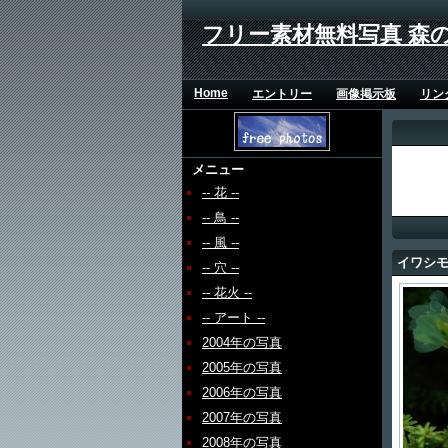
フリー素材無料写真 森
Home
エントリー
画像掲示板
リン
メニュー
-- 花 --
-- 鳥 --
-- 風 --
イワシ
-- 穴 --
-- 花火 --
-- アート --
2004年の写真
2005年の写真
2006年の写真
2007年の写真
2008年の写真