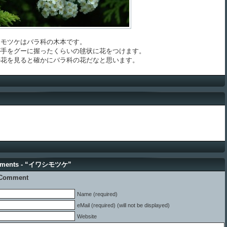
モツケはバラ科の木本です。
手をグーに握ったくらいの毬状に花をつけます。
花を見ると確かにバラ科の花だなと思います。
mments - “イワシモツケ”
 Comment
Name (required)
eMail (required) (will not be displayed)
Website