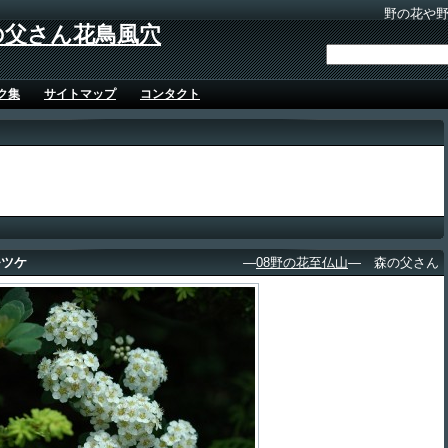
野の花や
の父さん花鳥風穴
ク集
サイトマップ
コンタクト
モツケ
―
08野の花至仏山
― 森の父さん