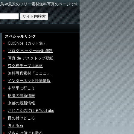
野鳥や風景のフリー素材無料写真のページです
スペシャルリンク
CutChips（カット集）
ブログ ヘッダー画像 無料
写真 de デスクトップ壁紙
ワク枠テーブル素材
無料写真素材「こここ」
インターネット快適情報
中間平に行こう
尾瀬の最新情報
京都の最新情報
おじさんの泣けるYouTube
目の付けどころ
考える石
父さんは何でも撮る