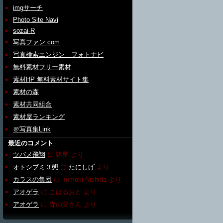
imgサーチ
Photo Site Navi
sozai-R
写真ファン.com
写真検索エンジン フォトナビ
無料素材フリー素材
素材HP 無料素材サイト集
素材の森
素材共同組合
素材屋ランキング
＠写真集Link
最近のコメント
ツバメ飛翔
に
諸星
より
オトシブミ３態
に
たにしげ
より
カラスの集団
に
Tomoki Nishida
より
アオゲラ
に
こはるおと
より
アオゲラ
に
森の父さん
より