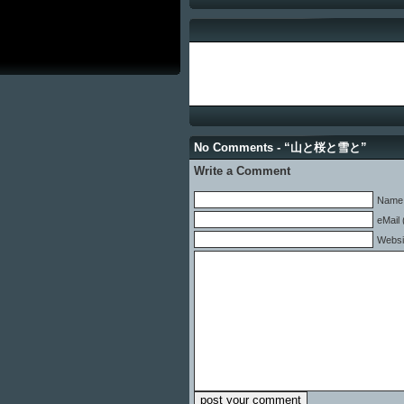
No Comments - “山と桜と雪と”
Write a Comment
Name 
eMail 
Websi