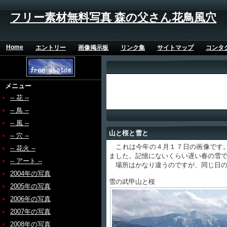
フリー素材無料写真 森の父さん花鳥風穴
Home
エントリー
画像掲示板
リンク集
サイトマップ
コンタ
メニュー
-- 花 --
-- 鳥 --
-- 風 --
山と桜と雪と
-- 穴 --
これは今年の４月１７日の画像です。
-- 花火 --
ました。記憶にないくらい遅い春の雪
-- アート --
場所はかなり違うのですが、同じ日の
2004年の写真
雪の武甲山と桜
2005年の写真
2006年の写真
2007年の写真
2008年の写真