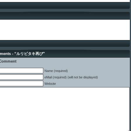
mments - “ルリビタキ再び”
 Comment
Name (required)
eMail (required) (will not be displayed)
Website