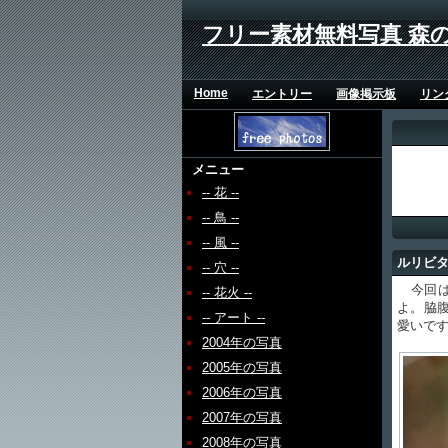
フリー素材無料写真 森
Home
エントリー
画像掲示板
リン
メニュー
-- 花 --
-- 鳥 --
-- 風 --
ルリビ
-- 穴 --
今回は
-- 花火 --
よ。脇
-- アート --
愛いで
2004年の写真
2005年の写真
2006年の写真
2007年の写真
2008年の写真