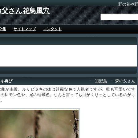
野の花や
の父さん花鳥風穴
ク集
サイトマップ
コンタクト
タキ再び
―
11野鳥
― 森の父さん
雌が主役。ルリビタキの雄は綺麗な色で人気者ですが、雌も可愛いです
腹のレモン色や、尾の瑠璃色。なんと言っても目がくりっとしているのが可
す。