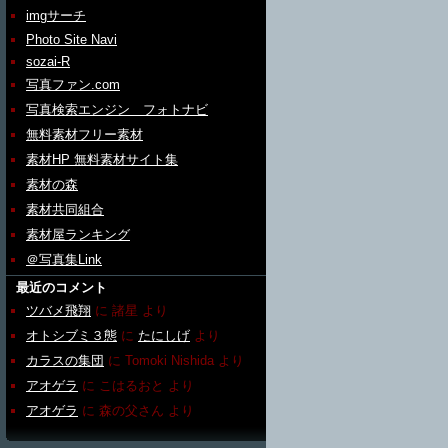
imgサーチ
Photo Site Navi
sozai-R
写真ファン.com
写真検索エンジン フォトナビ
無料素材フリー素材
素材HP 無料素材サイト集
素材の森
素材共同組合
素材屋ランキング
＠写真集Link
最近のコメント
ツバメ飛翔
に
諸星
より
オトシブミ３態
に
たにしげ
より
カラスの集団
に
Tomoki Nishida
より
アオゲラ
に
こはるおと
より
アオゲラ
に
森の父さん
より