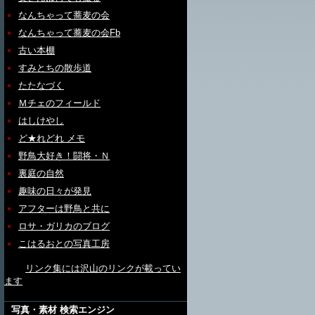
なんちゃって蕎麦の会
なんちゃって蕎麦の会Fb
古い本棚
すみとちの散歩道
たたなづく
Ｍチェのフィールド
はしけやし
ど★れどれ メモ
野鳥大好き！闘将・Ｎ
裏庭の自然
趣味の日々が発見
アフターは野鳥と共に
ロサ・ガリカのブログ
こはるおとの写真工房
リンク集には沢山のリンクが載ってい
ます
写真・素材 検索エンジン