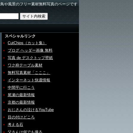
野鳥や風景のフリー素材無料写真のページです
スペシャルリンク
CutChips（カット集）
ブログ ヘッダー画像 無料
写真 de デスクトップ壁紙
ワク枠テーブル素材
無料写真素材「こここ」
インターネット快適情報
中間平に行こう
尾瀬の最新情報
京都の最新情報
おじさんの泣けるYouTube
目の付けどころ
考える石
父さんは何でも撮る