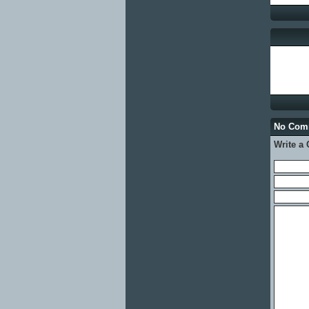
No Co
Write a